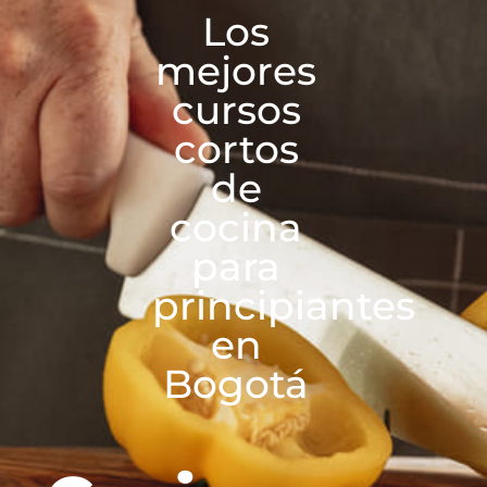
Los
mejores
cursos
cortos
de
cocina
para
principiantes
en
Bogotá