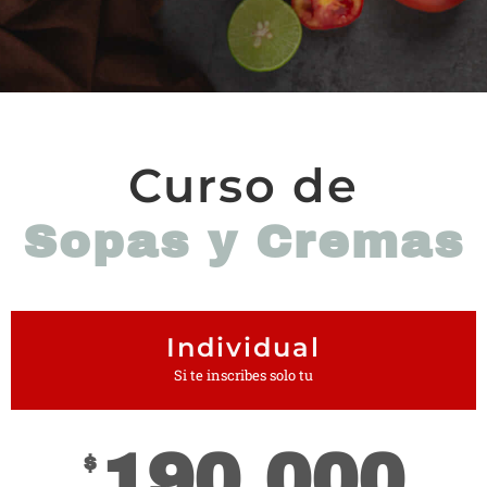
Curso de
Sopas y Cremas
Individual
Si te inscribes solo tu
190.000
$