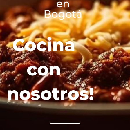
en
Bogotá
Cocina
con
nosotros!