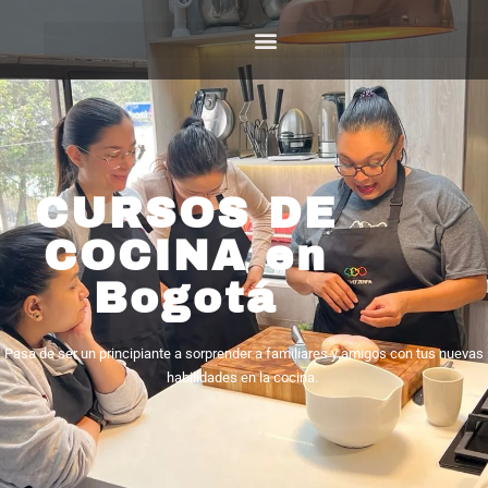
CURSOS DE
COCINA en
Bogotá
Pasa de ser un principiante a sorprender a familiares y amigos con tus nuevas
habilidades en la cocina.