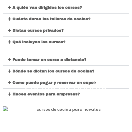
A quién van dirigidos los cursos?
Cuánto duran los talleres de cocina?
Dictan cursos privados?
Qué incluyen los cursos?
Puedo tomar un curso a distancia?
Dónde se dictan los cursos de cocina?
Los mejores cursos de
Cómo puedo pagar y reservar un cupo?
cocina en Bogotá
Hacen eventos para empresas?