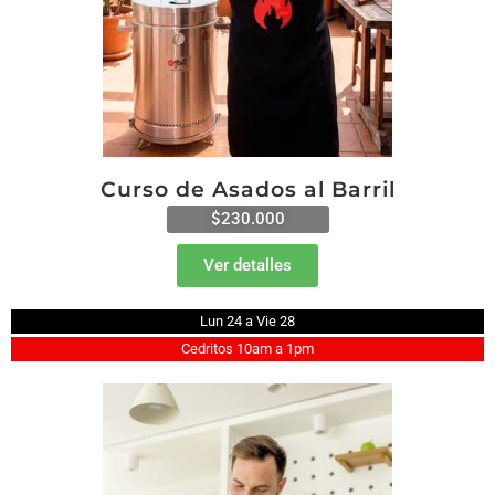
Curso de Asados al Barril
$230.000
Ver detalles
Lun 24 a Vie 28
Cedritos 10am a 1pm